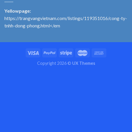
Yellowpage:
https://trangvangvietnam.com/listings/119351016/cong-ty-
tnhh-dong-phong.html</em
Copyright 2026 ©
UX Themes